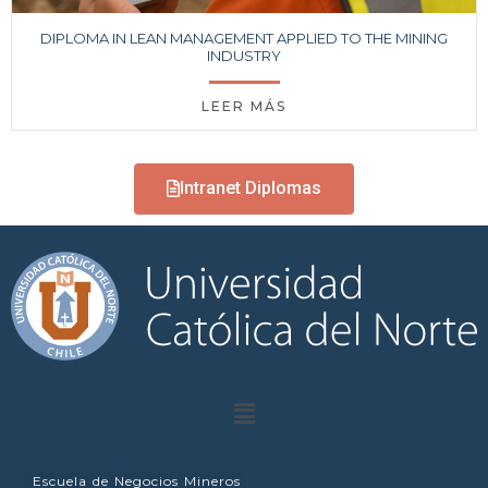
DIPLOMA IN LEAN MANAGEMENT APPLIED TO THE MINING
INDUSTRY
LEER MÁS
Intranet Diplomas
Escuela de Negocios Mineros