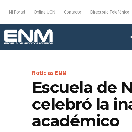
Mi Portal
Online UCN
Contacto
Directorio Telefónico
I
Escuela de 
celebró la i
académico