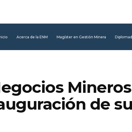
nicio
Acerca de la ENM
Magíster en Gestión Minera
Diploma
Negocios Mineros
nauguración de s