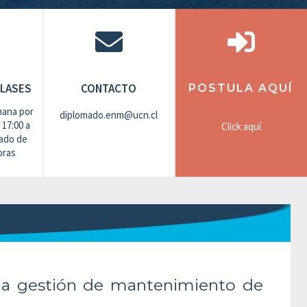
CLASES
CONTACTO
POSTULA AQUÍ
mana por
diplomado.enm@ucn.cl
 17:00 a
Click aquí
bado de
oras
 la gestión de mantenimiento de