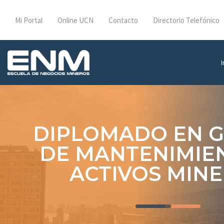
Mi Portal
Online UCN
Contacto
Directorio Telefónico
I
DIPLOMADO EN G
DE MANTENIMIE
ACTIVOS MIN