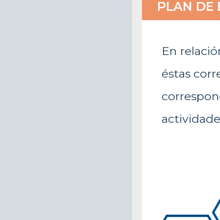
PLAN DE 
En relació
éstas corr
correspo
actividade