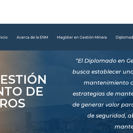
nicio
Acerca de la ENM
Magíster en Gestión Minera
Diploma
“El Diplomado en Ge
busca establecer una
ESTIÓN
mantenimiento de
NTO DE
estrategias de mante
EROS
de generar valor par
de seguridad, a
manten