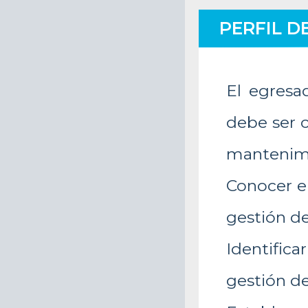
PERFIL D
El egresa
debe ser 
mantenimi
Conocer el
gestión d
Identifica
gestión d